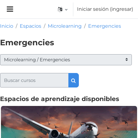
Saltar al contenido principal
Iniciar sesión (ingresar)
Pánel lateral
Inicio
Espacios
Microlearning
Emergencies
Emergencies
Categorías de espacios
Buscar cursos
Buscar cursos
Espacios de aprendizaje disponibles